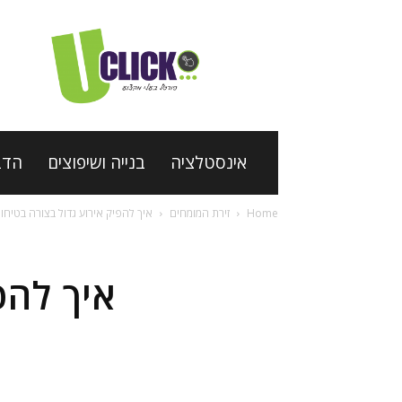
פורטל
בעלי
מקצוע
Uclick
אינסטלציה
בנייה ושיפוצים
הדב
Home
זירת המומחים
איך להפיק אירוע גדול בצורה בטיחו
איך להפ