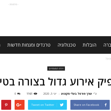
- פרסומת -
רה
הובלות
טכנולוגיה
טרנדים ומגמות חדשות
מ
תית?
זירת המומחים
יק אירוע גדול בצורה בטי
ע"י
עורך פורטל בעלי מקצוע
-
יוני 5, 2020
1161
0
Tweet on Twitter
Share on Facebook