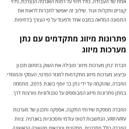
אמת של העבודה, כולל חיווי על רמות האנרגיה הנצרכת, גילוי
קצרים ותקלות ועוד. שילוב זה יאפשר לחברות לראות את
התמונה המלאה במבט אחד ולפעול על פי הצורך בדחיפות.
פתרונות מיזוג מתקדמים עם נתן
מערכות מיזוג
חברת 'נתן מערכות מיזוג' מובילה את השוק בתחום תכנון
וביצוע מערכות מיזוג מתקדמות למגזר הפרטי, העסקי והמוסדי.
החברה, שהוקמה על ידי נתן בר יוסף בשנת 2015, מתמחה
במתן פתרונות מיזוג המבוססים על טכנולוגיות פורצות דרך.
החברה מספקת שירותי התקנה, אספקה ותכנון של מערכות
VRF/VRV, הנחשבות לטופ עולמי וחסכוניות באנרגיה. צוות
החברה כולל מתכננים, מתקינים וטכנאים מהשורה הראשונה,