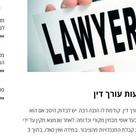
מ
חל
לב
עור
מצ
המ
עור
פר
ת עורך דין
עור
ך דין. קודמת לו הכנה רבה. יש לבדוק היטב אם הוא
 בעל אופי מבחין מקורי וכדומה. לאחר שנמצא תקין על ידי
הבוחן הוא מפורסם ביומן סימני המסחר, לטובת קבלת התנגדויות מהציבור. במידה ואין כאלו, בתוך 3