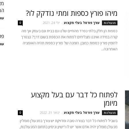
מצ
המ
מיהו פורץ כספות ומתי נזדקק לו?
עור
עורך פורטל בעלי מקצוע
-
יולי 24, 2021
מנעולנות
0
כספות הן חלק בלתי נפרד מהחיים שלנו גם בבית וגם בעסק אך מה
פר
קורה במידה ואיננו מצליחים לפתוח את הכספת בשום דרך? נצטרך
להזמין פורץ כספות כמובן. הזמנה של פורץ כספות תהיה האופציה
עור
האחרונה...
לפתוח כל דבר עם בעל מקצוע
מיומן
עורך פורטל בעלי מקצוע
-
ינואר 31, 2022
מנעולנות
0
בשביל לפתוח כל דבר בצורה טובה ומדויקת יש צורך במנעולן מומלץ.
מנעולן מומלץ יהיה אדם אשר יש לו רישיון וניסיון בתחום המנעולנות,