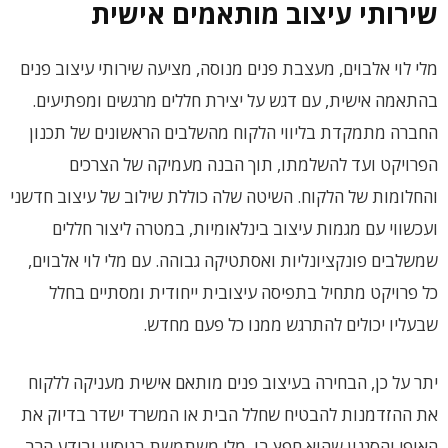
שירותי עיצוב מותאמים אישית
מלי לוי אלבוים, מעצבת פנים מנוסה, מציעה שירותי עיצוב פנים
בהתאמה אישית, עם דגש על יצירת חללים מרגשים ומפתיעים.
החברה מתמקדת בליווי הלקוח מהשלבים הראשונים של תכנון
הפרויקט ועד להשלמתו, תוך הבנה מעמיקה של הצרכים
והחלומות של הלקוח. השיטה שלה כוללת שילוב של עיצוב חדשני
ועכשווי עם מגמות עיצוב בינלאומיות, במטרה ליצור חללים
שמשלבים פונקציונליות ואסתטיקה גבוהה. עם מלי לוי אלבוים,
כל פרויקט מתחיל בתפיסה עיצובית ייחודית ומסתיים בחלל
שבעליו יכולים להתרגש ממנו כל פעם מחדש.
יתר על כן, הבחירה בעיצוב פנים מותאם אישית מעניקה ללקוח
את ההזדמנות להבטיח שחלל הבית או המשרד ישדר בדיוק את
האופי והסגנון שהוא חפץ בו. מלי משתמשת בניסיון ובידע הרב