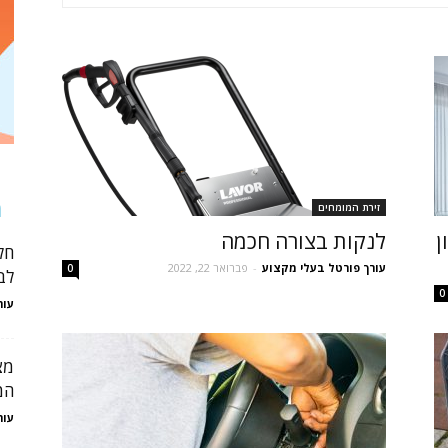
מ
זירת המומחים
ן
לנקות בצורה חכמה
חל
עורך פורטל בעלי מקצוע
-
פברואר 22, 2022
0
לב
0
עור
מצ
המ
עור